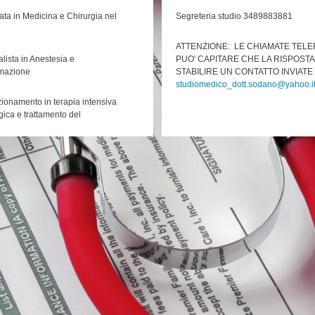
ata in Medicina e Chirurgia nel
Segreteria studio 3489883881
ATTENZIONE: LE CHIAMATE TEL
lista in Anestesia e
PUO' CAPITARE CHE LA RISPOSTA
mazione
STABILIRE UN CONTATTO INVIATE 
studiomedico_dott.sodano@yahoo.i
zionamento in terapia intensiva
gica e trattamento del
aumatizzato.
Visite in orario studio con prenota
ne alle Molinette, Pronto
ambulatorio oppure su Miodottore.it
Visite con reali caratteristiche di ur
 all'Ospedale Infantile Regina
ambulatorio. La priorità è decisa da
Prescrizioni per terapie abituali:
amb
sia e Rianimazione all'ospedale
dettarle al 3489883881 in orario ambu
segreteria.
 118 (1988-1996)
Le prescrizioni saranno consegnate o 