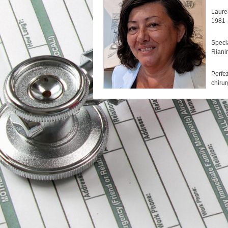
Laure
1981
Specia
Riani
Perfe
chirur
politr
Tirocinio abilitante in Anestesia e Rianimazio
Soccorso.
Dirigente medico di Anestesia e Rianimazione
Margherita e al Martini di Torino (1983.1989)
Dirigente medico, corresponsabile, di Aneste
di Chieri e Venaria (1989- 1996)
Medico rianimatore in Elisoccorso Piemonte