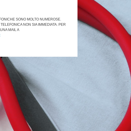
EFONICHE SONO MOLTO NUMEROSE.
 TELEFONICA NON SIA IMMEDIATA. PER
UNA MAIL A
t
zione chiamando 3489883881 in orario
genza: direttamente in studio in orario
l medico.
ulatoriofasano14@gmail.com
oppure
latorio o portare la richiesta in
inviate in 2 giorni lavorativi.